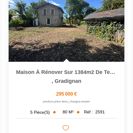
Maison À Rénover Sur 1384m2 De Terrain
,
Gradignan
295 000 €
product.price.fees_charges.teaser
80
M²
Réf :
2591
5
Pièce(s)