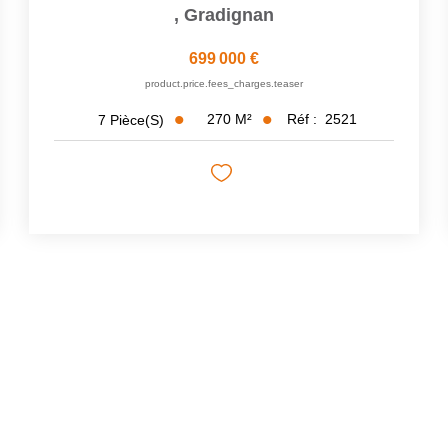
,
Gradignan
699 000 €
product.price.fees_charges.teaser
270
M²
Réf :
2521
7
Pièce(s)