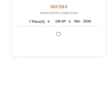
553 725 €
product.price.fees_charges.teaser
196
M²
Réf :
2599
7
Pièce(s)