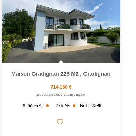
Maison Gradignan 225 M2
,
Gradignan
714 150 €
product.price.fees_charges.teaser
225
M²
Réf :
2398
6
Pièce(s)