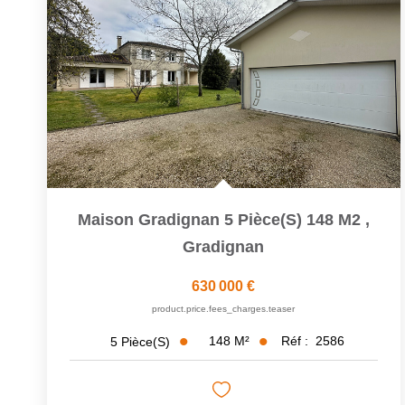
Maison Gradignan 5 Pièce(s) 148 M2
,
Gradignan
630 000 €
product.price.fees_charges.teaser
148
M²
Réf :
2586
5
Pièce(s)