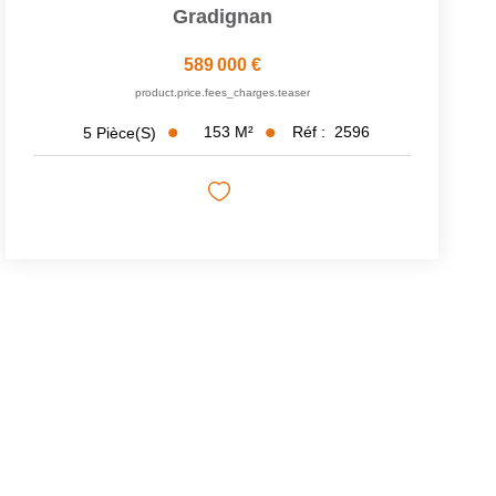
Gradignan
589 000 €
product.price.fees_charges.teaser
153
M²
Réf :
2596
5
Pièce(s)