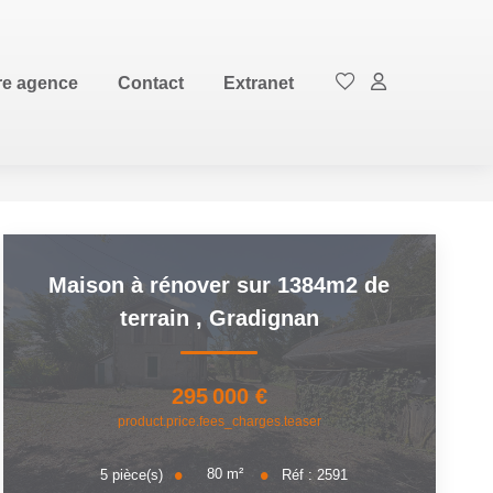
EN
re agence
Contact
Extranet
Maison à rénover sur 1384m2 de
terrain
,
Gradignan
295 000 €
product.price.fees_charges.teaser
80
m²
5
pièce(s)
Réf :
2591