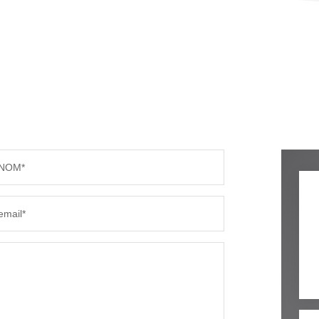
RÉSULTATS DES LYCÉES
ECOLES
COMMERCES
MÉDEC
NOM*
email*