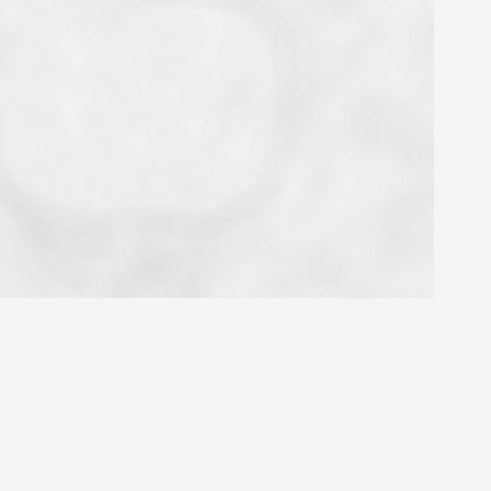
OYEN
'HABITATION
CE DE L'AÉROPORT :