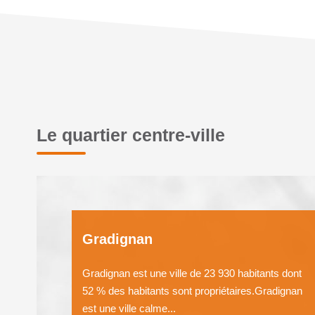
Le quartier centre-ville
Gradignan
Gradignan est une ville de 23 930 habitants dont
52 % des habitants sont propriétaires.Gradignan
est une ville calme...