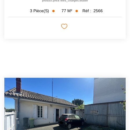
product.price.fees_charges.teaser
77
M²
Réf :
2566
3
Pièce(s)