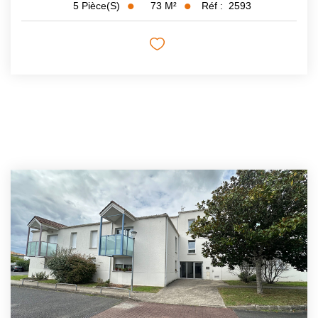
73
M²
Réf :
2593
5
Pièce(s)