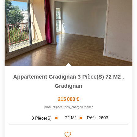
Qui Sommes-Nous
Notre Équipe
Nos Services
Avis Clients
CONTACT
EXTRANET
Appartement Gradignan 3 Pièce(s) 72 M2
,
EN
Gradignan
215 000 €
product.price.fees_charges.teaser
72
M²
Réf :
2603
3
Pièce(s)