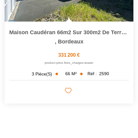
Maison Caudéran 66m2 Sur 300m2 De Terrain
,
Bordeaux
331 200 €
product.price.fees_charges.teaser
66
M²
Réf :
2590
3
Pièce(s)