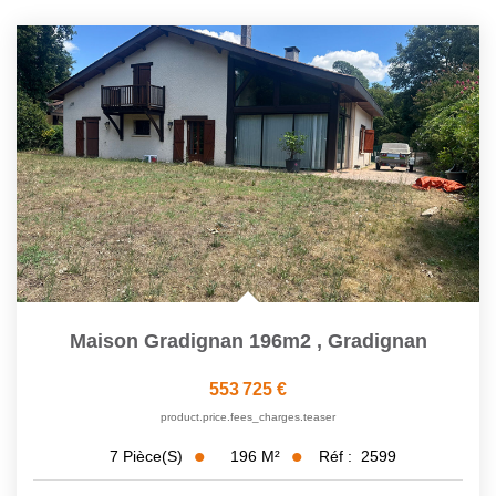
Maison Gradignan 196m2
,
Gradignan
553 725 €
product.price.fees_charges.teaser
196
M²
Réf :
2599
7
Pièce(s)