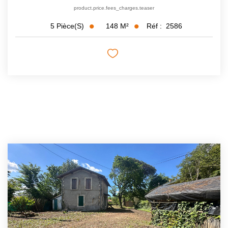
product.price.fees_charges.teaser
148
M²
Réf :
2586
5
Pièce(s)