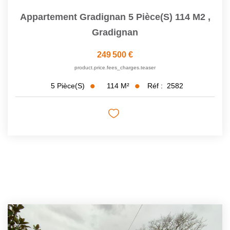
Appartement Gradignan 5 Pièce(s) 114 M2
,
Gradignan
249 500 €
product.price.fees_charges.teaser
114
M²
Réf :
2582
5
Pièce(s)