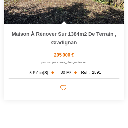
Maison À Rénover Sur 1384m2 De Terrain
,
Gradignan
295 000 €
product.price.fees_charges.teaser
80
M²
Réf :
2591
5
Pièce(s)