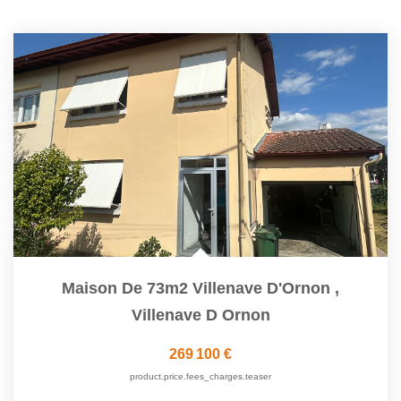
Maison De 73m2 Villenave D'Ornon
,
Villenave D Ornon
269 100 €
product.price.fees_charges.teaser