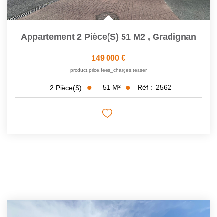
Appartement 2 Pièce(s) 51 M2
,
Gradignan
149 000 €
product.price.fees_charges.teaser
51
M²
Réf :
2562
2
Pièce(s)