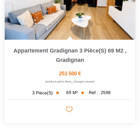
Appartement Gradignan 3 Pièce(s) 69 M2
,
Gradignan
251 500 €
product.price.fees_charges.teaser
69
M²
Réf :
2598
3
Pièce(s)