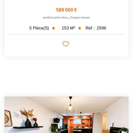
589 000 €
product.price.fees_charges.teaser
153
M²
Réf :
2596
5
Pièce(s)