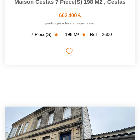
Maison Cestas 7 Pièce(s) 198 M2
,
Cestas
662 400 €
product.price.fees_charges.teaser
198
M²
Réf :
2600
7
Pièce(s)