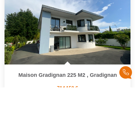
Maison Gradignan 225 M2
,
Gradignan
714 150 €
product.price.fees_charges.teaser
225
M²
Réf :
2398
6
Pièce(s)