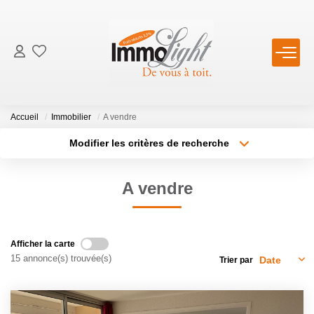
ACCUEIL
VENTES
Accueil
Immobilier
A vendre
Modifier les critères de recherche
Type de transaction
Localisation
LOCATIONS
Acheter
Localisation
A vendre
Type de bien
ESTIMATION
Sélectionnez...
Surface min
Plus de critères
Budget max
BIENS VENDUS
Afficher la carte
15 annonce(s) trouvée(s)
Trier par
Créer une alerte
NOTRE AGENCE