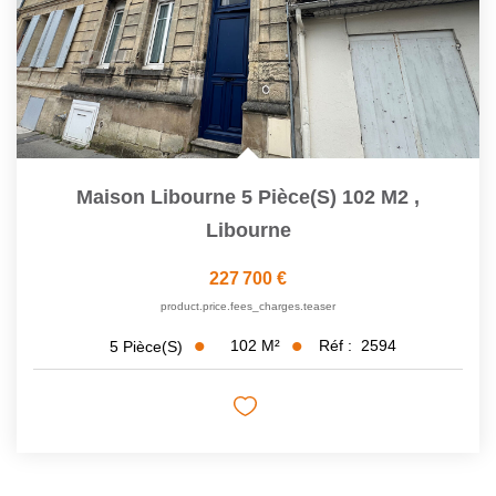
Maison Libourne 5 Pièce(s) 102 M2
,
Libourne
227 700 €
product.price.fees_charges.teaser
102
M²
Réf :
2594
5
Pièce(s)